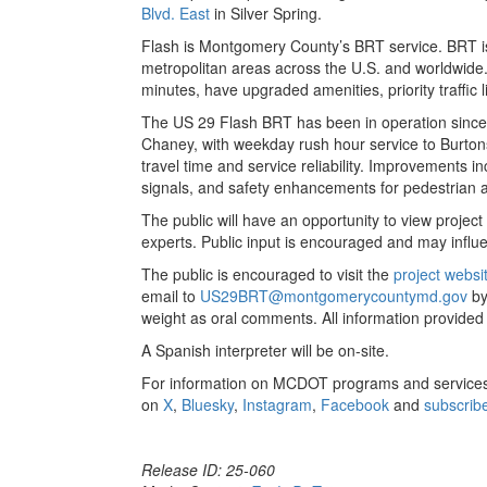
Blvd. East
in Silver Spring.
Flash is Montgomery County’s BRT service. BRT is a
metropolitan areas across the U.S. and worldwide
minutes, have upgraded amenities, priority traffic
The US 29 Flash BRT has been in operation sinc
Chaney, with weekday rush hour service to Burtons
travel time and service reliability. Improvements inc
signals, and safety enhancements for pedestrian a
The public will have an opportunity to view proje
experts. Public input is encouraged and may influen
The public is encouraged to visit the
project websi
email to
US29BRT@montgomerycountymd.gov
by
weight as oral comments. All information provided
A Spanish interpreter will be on-site.
For information on MCDOT programs and services
on
X
,
Bluesky
,
Instagram
,
Facebook
and
subscrib
Release ID: 25-060